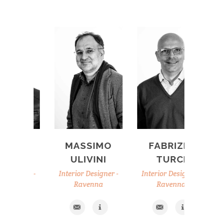
PE
MASSIMO
FABRIZIO
DI
ULIVINI
TURCI
C
gner -
Interior Designer -
Interior Designer -
Inte
Ravenna
Ravenna