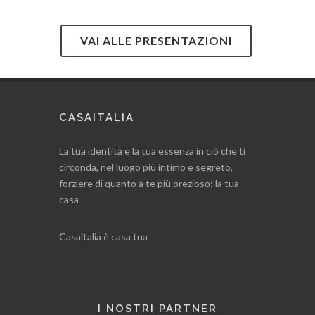
VAI ALLE PRESENTAZIONI
CASAITALIA
La tua identità e la tua essenza in ciò che ti
circonda, nel luogo più intimo e segreto,
forziere di quanto a te più prezioso: la tua
casa
Casaitalia è casa tua
I NOSTRI PARTNER