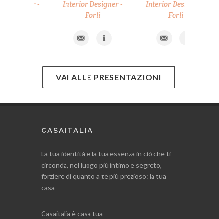
igner -
Interior Designer -
Interior Designer -
Int
Forlì
Forlì
VAI ALLE PRESENTAZIONI
CASAITALIA
La tua identità e la tua essenza in ciò che ti
circonda, nel luogo più intimo e segreto,
forziere di quanto a te più prezioso: la tua
casa
Casaitalia è casa tua