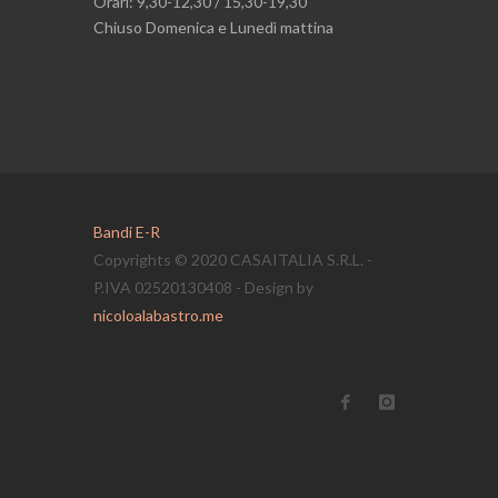
Orari: 9,30-12,30 / 15,30-19,30
Chiuso Domenica e Lunedì mattina
Bandi E-R
Copyrights © 2020 CASAITALIA S.R.L. -
P.IVA 02520130408 - Design by
nicoloalabastro.me