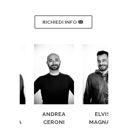
RICHIEDI INFO
PPE
ANDREA
ELVIS
RCA
CERONI
MAGNANI